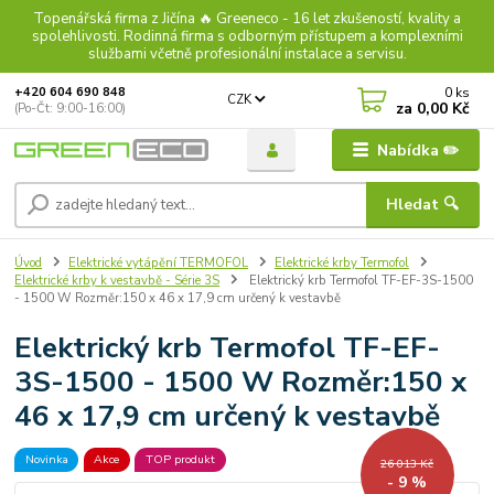
Topenářská firma z Jičína 🔥 Greeneco - 16 let zkušeností, kvality a
spolehlivosti. Rodinná firma s odborným přístupem a komplexními
službami včetně profesionální instalace a servisu.
0
ks
+420 604 690 848
CZK
za
0,00 Kč
(Po-Čt: 9:00-16:00)
Nabídka ✏️
Hledat 🔍
Úvod
Elektrické vytápění TERMOFOL
Elektrické krby Termofol
Elektrické krby k vestavbě - Série 3S
Elektrický krb Termofol TF-EF-3S-1500
- 1500 W Rozměr:150 x 46 x 17,9 cm určený k vestavbě
Elektrický krb Termofol TF-EF-
3S-1500 - 1500 W Rozměr:150 x
46 x 17,9 cm určený k vestavbě
Novinka
Akce
TOP produkt
26 013 Kč
- 9 %