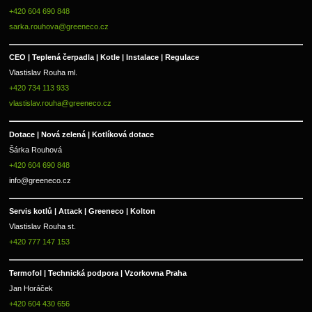
+420 604 690 848
sarka.rouhova@greeneco.cz
CEO | Teplená čerpadla | Kotle | Instalace | Regulace
Vlastislav Rouha ml.
+420 734 113 933
vlastislav.rouha@greeneco.cz
Dotace | Nová zelená | Kotlíková dotace
Šárka Rouhová
+420 604 690 848
info@greeneco.cz
Servis kotlů | Attack | Greeneco | Kolton  
Vlastislav Rouha st.
+420 777 147 153
Termofol | Technická podpora | Vzorkovna Praha
Jan Horáček
+420 604 430 656