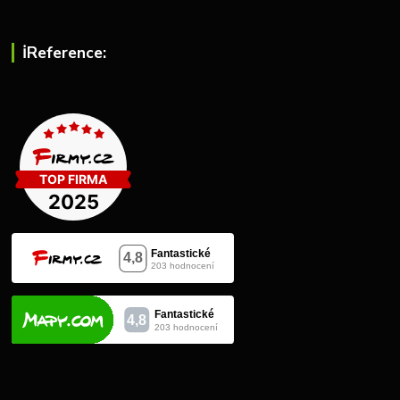
ℹ︎Reference: