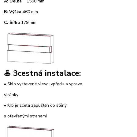
A: Délka
1500 mm
B: Výška
460 mm
C: Šířka
179 mm
♨️ 3cestná instalace:
• Sklo vystavené vlevo, vpředu a vpravo
stránky
• Krb je zcela zapuštěn do stěny
s otevřenými stranami