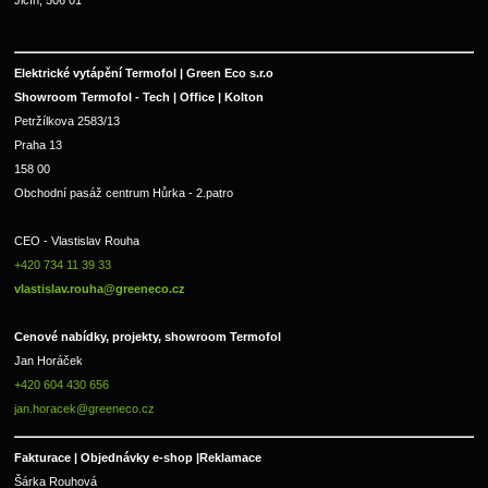
Jičín, 506 01
Elektrické vytápění Termofol | Green Eco s.r.o
Showroom Termofol - Tech | Office | Kolton
Petržílkova 2583/13
Praha 13
158 00
Obchodní pasáž centrum Hůrka - 2.patro
CEO - Vlastislav Rouha 
+420 734 11 39 33 
vlastislav.rouha@greeneco.cz
Cenové nabídky, projekty, showroom Termofol 
Jan Horáček
+420 604 430 656
jan.horacek@greeneco.cz
Fakturace | 
Objednávky e-shop |
Reklamace
Šárka Rouhová