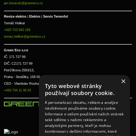
jan.horacek@greeneco.cz
Revize elektro 
|
 Elektro 
|
 Servis Termofol 
Tomáš Helikar
+420 723 042 193
tomas.helikar@greeneco.cz
Green Eco s.r.o 
IČ: 171 727 99      
DIČ: CZ171 727 99
Petržílkova 2583/13, 
Praha - Stodůlky, 158 00 
×
CEO - Vlastislav Rouha ml.
Tyto webové stránky
+420 734 11 39 33
používají soubory cookie.
K personalizaci obsahu, reklam a analýze
návštěvnosti používáme soubory cookie.
Informace o vašem používání našich stránek
také sdílíme s našimi reklamními a
analytickými partnery, kteří je mohou
kombinovat s dalšími informacemi, které