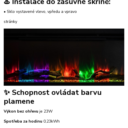
♨️ Instalace do zásuvné skříně:
• Sklo vystavené vlevo, vpředu a vpravo
stránky
✨ Schopnost ovládat barvu
plamene
Výkon bez ohřevu
je 23W
Spotřeba za hodinu
0,23kWh