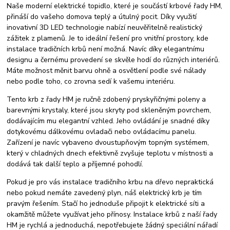
Naše moderní elektrické topidlo, které je součástí krbové řady HM,
přináší do vašeho domova teplý a útulný pocit. Díky využití
inovativní 3D LED technologie nabízí neuvěřitelně realistický
zážitek z plamenů. Je to ideální řešení pro vnitřní prostory, kde
instalace tradičních krbů není možná. Navíc díky elegantnímu
designu a černému provedení se skvěle hodí do různých interiérů.
Máte možnost měnit barvu ohně a osvětlení podle své nálady
nebo podle toho, co zrovna sedí k vašemu interiéru.
Tento krb z řady HM je ručně zdobený pryskyřičnými poleny a
barevnými krystaly, které jsou skryty pod skleněným povrchem,
dodávajícím mu elegantní vzhled. Jeho ovládání je snadné díky
dotykovému dálkovému ovladači nebo ovládacímu panelu.
Zařízení je navíc vybaveno dvoustupňovým topným systémem,
který v chladných dnech efektivně zvyšuje teplotu v místnosti a
dodává tak další teplo a příjemné pohodlí.
Pokud je pro vás instalace tradičního krbu na dřevo nepraktická
nebo pokud nemáte zavedený plyn, náš elektrický krb je tím
pravým řešením. Stačí ho jednoduše připojit k elektrické síti a
okamžitě můžete využívat jeho přínosy. Instalace krbů z naší řady
HM je rychlá a jednoduchá, nepotřebujete žádný speciální nářadí