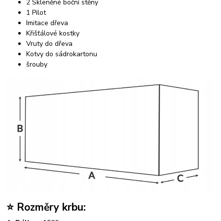
2 Skleněné boční stěny
1 Pilot
Imitace dřeva
Křišťálové kostky
Vruty do dřeva
Kotvy do sádrokartonu
šrouby
⭐ Rozměry krbu: