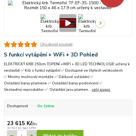
Ohodnotit produkt
S funkcí vytápění + WiFi + 3D Pohled
ELEKTRICKÝ KRB 150cm TOPENÍ +WIFI + 3D LED TECHNOLOGIE určený k
vestavbě ✅ Krb s funkcí vytápění ✅ Dostupné ve čtyřech velikostech
✅ Mnoho možností montáže ✅ Dálkové ovládání ✅
Ovládání barvy plamene ✅ Ovládání barvy podsvícení ✅
Vestavěný reproduktor ✅ Ovládání jasu plamen...
celý popis
Dostupnost
Do týdne
23 615 Kč
/
ks
19 517 Kč
bez DPH
Přidat do košíku