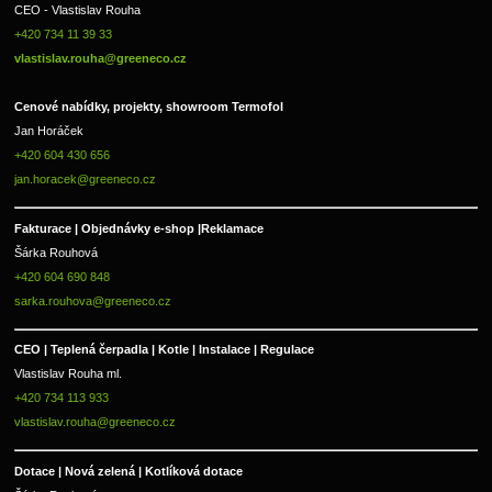
CEO - Vlastislav Rouha 
+420 734 11 39 33 
vlastislav.rouha@greeneco.cz
Cenové nabídky, projekty, showroom Termofol 
Jan Horáček
+420 604 430 656
jan.horacek@greeneco.cz
Fakturace | 
Objednávky e-shop |
Reklamace
Šárka Rouhová
+420 604 690 848
sarka.rouhova@greeneco.cz
CEO | Teplená čerpadla | Kotle | Instalace | Regulace
Vlastislav Rouha ml.
+420 734 113 933
vlastislav.rouha@greeneco.cz
Dotace | Nová zelená | Kotlíková dotace