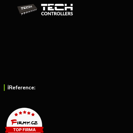
ℹ︎Reference: