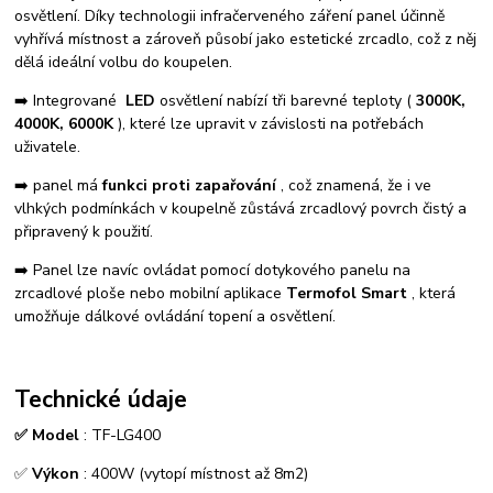
osvětlení. Díky technologii infračerveného záření panel účinně
vyhřívá místnost a zároveň působí jako estetické zrcadlo, což z něj
dělá ideální volbu do koupelen.
➡️ Integrované
LED
osvětlení nabízí tři barevné teploty (
3000K,
4000K, 6000K
), které lze upravit v závislosti na potřebách
uživatele.
➡️ panel má
funkci proti zapařování
, což znamená, že i ve
vlhkých podmínkách v koupelně zůstává zrcadlový povrch čistý a
připravený k použití.
➡️ Panel lze navíc ovládat pomocí dotykového panelu na
zrcadlové ploše nebo mobilní aplikace
Termofol Smart
, která
umožňuje dálkové ovládání topení a osvětlení.
Technické údaje
✅ Model
: TF-LG400
✅
Výkon
: 400W (vytopí místnost až 8m2)