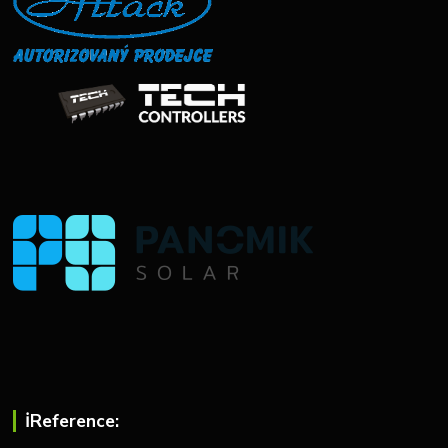
ℹ︎Reference: