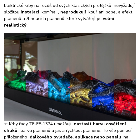
Elektrické krby na rozdíl od svých klasických protějšků nevyžadují
složitou
instalaci
komína ,
neprodukují
kouř ani popel a efekt
plamenů a žhnoucích plamenů, které vytvářejí, je
velmi
realistický
.
✨ Krby řady TF-EF-1324 umožňují
nastavit barvu osvětlení
uhlíků
, barvu plamenů a jas a rychlost plamene. To vše pomocí
přiloženého
dálkového ovladače, aplikace nebo panelu
na