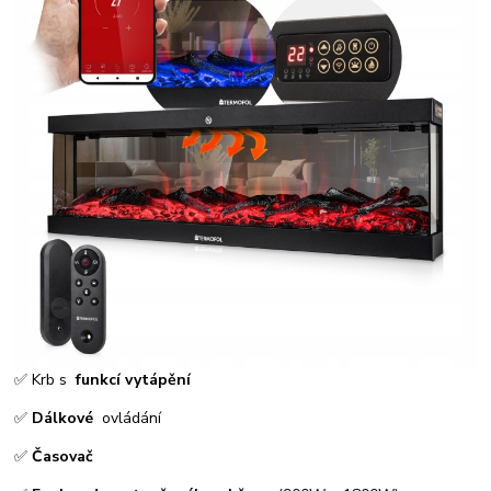
✅ Krb s
funkcí vytápění
✅
Dálkové
ovládání
✅
Časovač