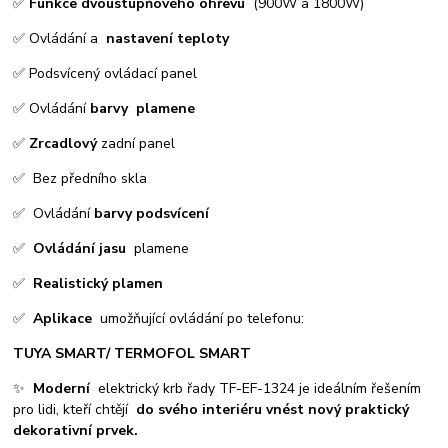
✅
Funkce dvoustupňového ohřevu
(900W a 1800W)
✅ Ovládání a
nastavení teploty
✅ Podsvícený ovládací panel
✅ Ovládání
barvy
plamene
✅
Z
rcadlový
zadní panel
✅ Bez předního skla
✅ Ovládání
barvy podsvícení
✅
Ovládání jasu
plamene
✅
Realistický plamen
✅
Aplikace
umožňující ovládání po telefonu:
TUYA SMART/ TERMOFOL SMART
✨
Moderní
elektrický krb řady TF-EF-1324 je ideálním řešením
pro lidi, kteří chtějí
do svého interiéru vnést nový praktický
dekorativní prvek.