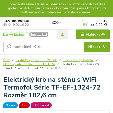
Topenářská firma z Jičína 🔥 Greeneco - 16 let zkušeností, kvality a
spolehlivosti. Rodinná firma s odborným přístupem a komplexními
službami včetně profesionální instalace a servisu.
0
ks
+420 604 690 848
CZK
za
0,00 Kč
(Po-Čt: 9:00-16:00)
Nabídka ✏️
Hledat 🔍
Úvod
Elektrické vytápění TERMOFOL
Elektrické krby Termofol
Elektrický krb na stěnu - Série EF-1324
Elektrický krb na stěnu s WiFi
Termofol Série TF-EF-1324-72 Rozměr 182,6 cm
Elektrický krb na stěnu s WiFi
Termofol Série TF-EF-1324-72
Rozměr 182,6 cm
Novinka
Akce
TOP produkt