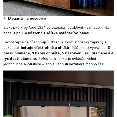
⭐
Elegantní a působivé
Elektrické krby řady 1324 se vyznačují atraktivním vzhledem. Na
panelu jsou
osvětlená tlačítka ovládacího panelu
.
Samozřejmě nejpůsobivější vzhled je, když je přístroj zapnutý a
dokonale
imituje efekt ohně a uhlíků
. Můžeme si vybrat ze
6
barev plamene, 9 barev ohniště, 5 nastavení jasu plamene a 4
rychlostí plamene.
I přes tolik funkcí je ovládání velmi
jednoduché a intuitivní – jeho zvládnutí nezabere mnoho času!