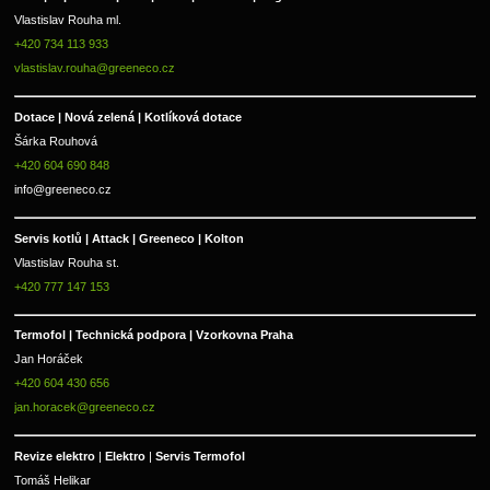
Vlastislav Rouha ml.
+420 734 113 933
vlastislav.rouha@greeneco.cz
Dotace | Nová zelená | Kotlíková dotace
Šárka Rouhová
+420 604 690 848
info@greeneco.cz
Servis kotlů | Attack | Greeneco | Kolton  
Vlastislav Rouha st.
+420 777 147 153
Termofol | Technická podpora | Vzorkovna Praha
Jan Horáček
+420 604 430 656
jan.horacek@greeneco.cz
Revize elektro 
|
 Elektro 
|
 Servis Termofol 
Tomáš Helikar