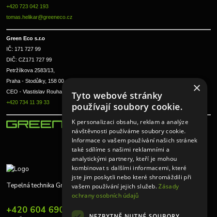
+420 723 042 193
tomas.helikar@greeneco.cz
Green Eco s.r.o 
IČ: 171 727 99      
DIČ: CZ171 727 99
Petržílkova 2583/13, 
Praha - Stodůlky, 158 00 
×
CEO - Vlastislav Rouha ml.
Tyto webové stránky
+420 734 11 39 33
používají soubory cookie.
K personalizaci obsahu, reklam a analýze
návštěvnosti používáme soubory cookie.
Informace o vašem používání našich stránek
také sdílíme s našimi reklamními a
analytickými partnery, kteří je mohou
kombinovat s dalšími informacemi, které
jste jim poskytli nebo které shromáždili při
Tepelná technika Greeneco
vašem používání jejich služeb.
Zásady
ochrany osobních údajů
+420 604 690 848
NEZBYTNĚ NUTNÉ SOUBORY