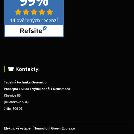
☎︎ Kontakty:
Tepelná technika Greeneco
Prodejna I Sklad I Výdej zboží I Reklamace
Kbelnice 86
(ul.Markova 534)
Jičín, 506 01
Elektrické vytápění Termofol | Green Eco s.r.o