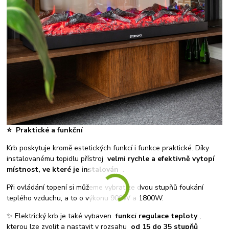
⭐
Praktické a funkční
Krb poskytuje kromě estetických funkcí i funkce praktické. Díky
instalovanému topidlu přístroj
velmi rychle a efektivně vytopí
místnost, ve které je instalován
.
Při ovládání topení si můžeme vybrat ze dvou stupňů foukání
teplého vzduchu, a to o výkonu 900W a 1800W.
✨ Elektrický krb je také vybaven
funkcí regulace teploty
,
kterou lze zvolit a nastavit v rozsahu
od 15 do 35 stupňů