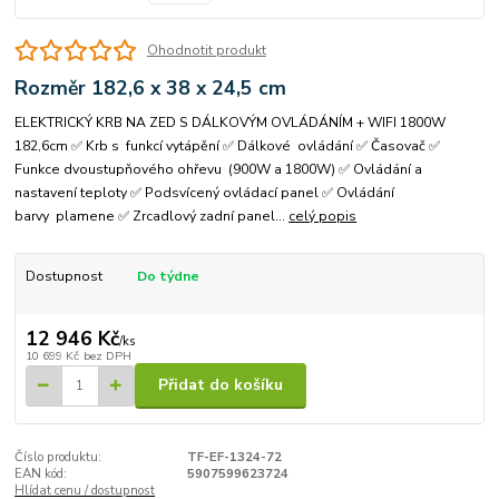
Ohodnotit produkt
Rozměr 182,6 x 38 x 24,5 cm
ELEKTRICKÝ KRB NA ZED S DÁLKOVÝM OVLÁDÁNÍM + WIFI 1800W
182,6cm ✅ Krb s funkcí vytápění ✅ Dálkové ovládání ✅ Časovač ✅
Funkce dvoustupňového ohřevu (900W a 1800W) ✅ Ovládání a
nastavení teploty ✅ Podsvícený ovládací panel ✅ Ovládání
barvy plamene ✅ Zrcadlový zadní panel...
celý popis
Dostupnost
Do týdne
12 946 Kč
/
ks
10 699 Kč
bez DPH
Přidat do košíku
Číslo produktu:
TF-EF-1324-72
EAN kód:
5907599623724
Hlídat cenu / dostupnost