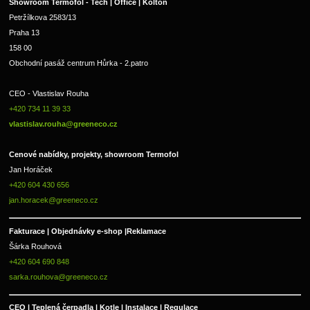
Showroom Termofol - Tech | Office | Kolton
Petržílkova 2583/13
Praha 13
158 00
Obchodní pasáž centrum Hůrka - 2.patro
CEO - Vlastislav Rouha 
+420 734 11 39 33 
vlastislav.rouha@greeneco.cz
Cenové nabídky, projekty, showroom Termofol 
Jan Horáček
+420 604 430 656
jan.horacek@greeneco.cz
Fakturace | 
Objednávky e-shop |
Reklamace
Šárka Rouhová
+420 604 690 848
sarka.rouhova@greeneco.cz
CEO | Teplená čerpadla | Kotle | Instalace | Regulace